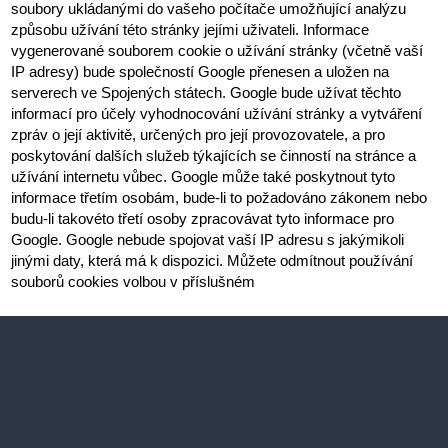
soubory ukládanými do vašeho počítače umožňující analýzu 
způsobu užívání této stránky jejími uživateli. Informace 
vygenerované souborem cookie o užívání stránky (včetně vaší 
IP adresy) bude společností Google přenesen a uložen na 
serverech ve Spojených státech. Google bude užívat těchto 
informací pro účely vyhodnocování užívání stránky a vytváření 
zpráv o její aktivitě, určených pro její provozovatele, a pro 
poskytování dalších služeb týkajících se činností na stránce a 
užívání internetu vůbec. Google může také poskytnout tyto 
informace třetím osobám, bude-li to požadováno zákonem nebo 
budu-li takovéto třetí osoby zpracovávat tyto informace pro 
Google. Google nebude spojovat vaší IP adresu s jakýmikoli 
jinými daty, která má k dispozici. Můžete odmítnout používání 
souborů cookies volbou v příslušném 