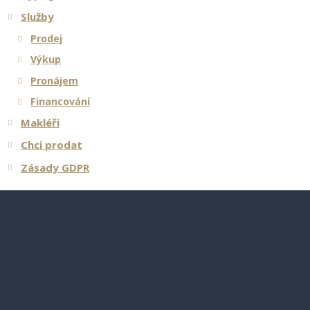
Služby
Prodej
Výkup
Pronájem
Financování
Makléři
Chci prodat
Zásady GDPR