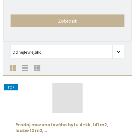
Zobrazit
Od nejlevnějšího
Od nejdražšího
Novinky
TOP nemovit
Od nejlevnějšího
TOP
Prodej mezonetového bytu 4+kk, 141 m2,
lodžie 12 m2,...